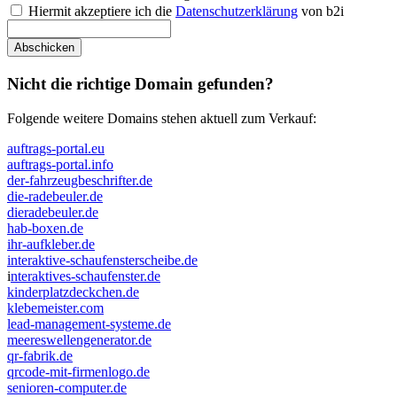
Hiermit akzeptiere ich die
Datenschutzerklärung
von b2i
Nicht die richtige Domain gefunden?
Folgende weitere Domains stehen aktuell zum Verkauf:
auftrags-portal.eu
auftrags-portal.info
der-fahrzeugbeschrifter.de
die-radebeuler.de
dieradebeuler.de
hab-boxen.de
ihr-aufkleber.de
interaktive-schaufensterscheibe.de
i
nteraktives-schaufenster.de
kinderplatzdeckchen.de
klebemeister.com
lead-management-systeme.de
meereswellengenerator.de
qr-fabrik.de
qrcode-mit-firmenlogo.de
senioren-computer.de