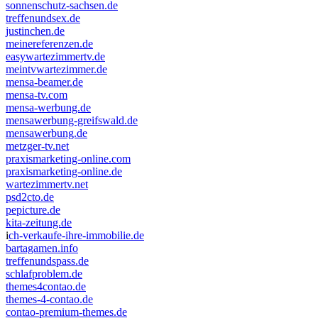
sonnenschutz-sachsen.de
treffenundsex.de
justinchen.de
meinereferenzen.de
easywartezimmertv.de
meintvwartezimmer.de
mensa-beamer.de
mensa-tv.com
mensa-werbung.de
mensawerbung-greifswald.de
mensawerbung.de
metzger-tv.net
praxismarketing-online.com
praxismarketing-online.de
wartezimmertv.net
psd2cto.de
pepicture.de
kita-zeitung.de
i
ch-verkaufe-ihre-immobilie.de
bartagamen.info
treffenundspass.de
schlafproblem.de
themes4contao.de
themes-4-contao.de
contao-premium-themes.de