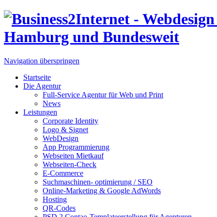
Navigation überspringen
Startseite
Die Agentur
Full-Service Agentur für Web und Print
News
Leistungen
Corporate Identity
Logo & Signet
WebDesign
App Programmierung
Webseiten Mietkauf
Webseiten-Check
E-Commerce
Suchmaschinen- optimierung / SEO
Online-Marketing & Google AdWords
Hosting
QR-Codes
PSD 2 Contao-Templateerstellung für Agenturen