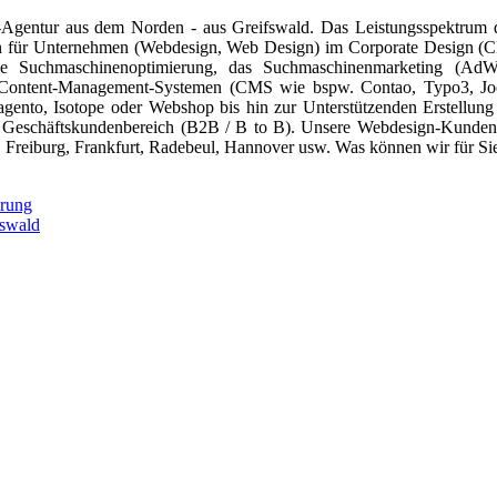
gn-Agentur aus dem Norden - aus Greifswald. Das Leistungsspektrum 
en für Unternehmen (Webdesign, Web Design) im Corporate Design (
die Suchmaschinenoptimierung, das Suchmaschinenmarketing (AdW
on Content-Management-Systemen (CMS wie bspw. Contao, Typo3, Jo
ento, Isotope oder Webshop bis hin zur Unterstützenden Erstellung 
der Geschäftskundenbereich (B2B / B to B). Unsere Webdesign-Kund
 Freiburg, Frankfurt, Radebeul, Hannover usw. Was können wir für Si
erung
fswald