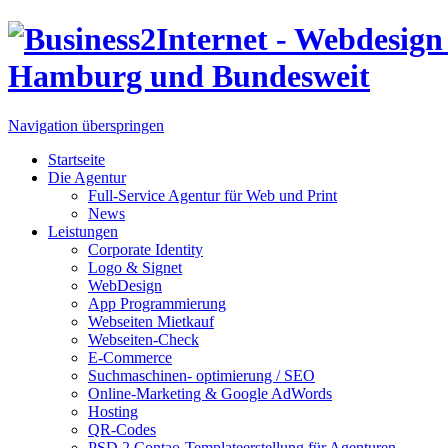
Navigation überspringen
Startseite
Die Agentur
Full-Service Agentur für Web und Print
News
Leistungen
Corporate Identity
Logo & Signet
WebDesign
App Programmierung
Webseiten Mietkauf
Webseiten-Check
E-Commerce
Suchmaschinen- optimierung / SEO
Online-Marketing & Google AdWords
Hosting
QR-Codes
PSD 2 Contao-Templateerstellung für Agenturen